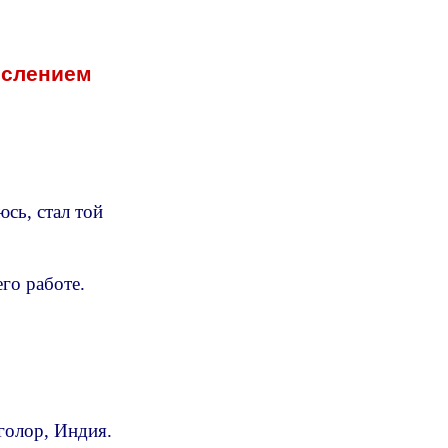
ислением
сь, стал той
го работе.
нголор, Индия.