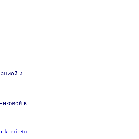
зацией и
шниковой в
u-komitetu-