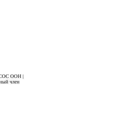
ОСОС ООН |
ный член