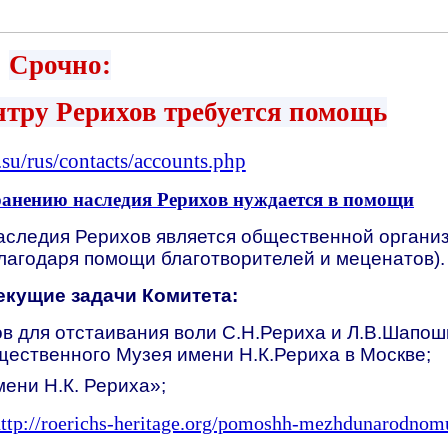
Срочно:
тру Рерихов требуется помощь
.su/rus/contacts/accounts.php
анению наследия Рерихов нуждается в помощи
следия Рерихов является общественной органи
лагодаря помощи благотворителей и меценатов).
екущие задачи Комитета:
в для отстаивания воли С.Н.Рериха и Л.В.Шапо
ественного Музея имени Н.К.Рериха в Москве;
ени Н.К. Рериха»;
ttp://roerichs-heritage.org/pomoshh-mezhdunarodnom